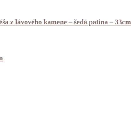
éša z lávového kamene – šedá patina – 33cm
m