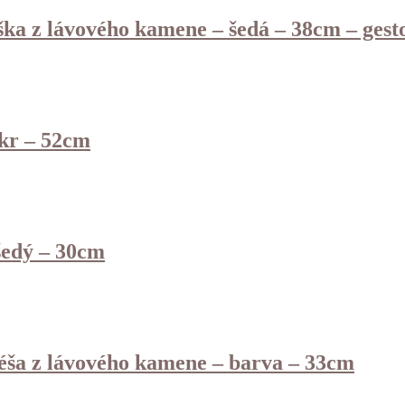
ška z lávového kamene – šedá – 38cm – gest
kr – 52cm
šedý – 30cm
éša z lávového kamene – barva – 33cm