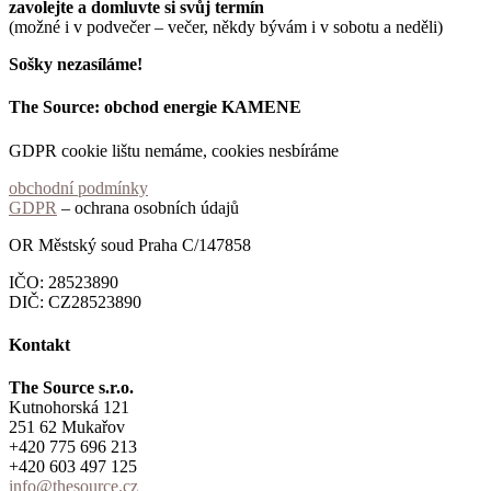
zavolejte a domluvte si svůj termín
(možné i v podvečer – večer, někdy bývám i v sobotu a neděli)
Sošky nezasíláme!
The Source: obchod energie KAMENE
GDPR cookie lištu nemáme, cookies nesbíráme
obchodní podmínky
GDPR
– ochrana osobních údajů
OR Městský soud Praha C/147858
IČO: 28523890
DIČ: CZ28523890
Kontakt
The Source s.r.o.
Kutnohorská 121
251 62 Mukařov
+420 775 696 213
+420 603 497 125
info@thesource.cz