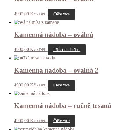
4900,00
Kč
s DPH
Čtěte více
Kamenná nádoba – oválná
4900,00
Kč
s DPH
Přidat do košíku
Kamenná nádoba – oválná 2
4900,00
Kč
s DPH
Čtěte více
Kamenná nádoba – ručně tesaná
4900,00
Kč
s DPH
Čtěte více