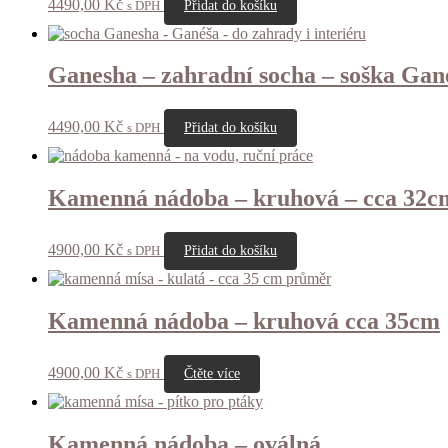
4490,00
Kč
s DPH
Přidat do košíku
Ganesha – zahradní socha – soška Gan
4490,00
Kč
s DPH
Přidat do košíku
Kamenná nádoba – kruhová – cca 32c
4900,00
Kč
s DPH
Přidat do košíku
Kamenná nádoba – kruhová cca 35cm
4900,00
Kč
s DPH
Čtěte více
Kamenná nádoba – oválná