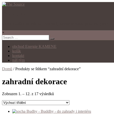
The Source
sochy a sošky do zahrad i interiérů, kamenné mísy, pítka pro ptáky
×
obchod Energie KAMENE
košík
kontakt
náš tým
Domů
/ Produkty se štítkem “zahradní dekorace”
zahradní dekorace
Zobrazen 1. – 12. z 17 výsledků