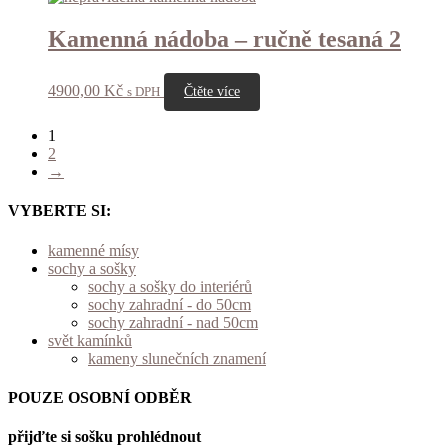
Kamenná nádoba – ručně tesaná 2
4900,00
Kč
s DPH
Čtěte více
1
2
→
VYBERTE SI:
kamenné mísy
sochy a sošky
sochy a sošky do interiérů
sochy zahradní - do 50cm
sochy zahradní - nad 50cm
svět kamínků
kameny slunečních znamení
POUZE OSOBNÍ ODBĚR
přijďte si sošku prohlédnout