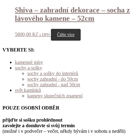
Shiva – zahradní dekorace – socha z
lávového kamene – 52cm
5800,00
Kč
s DPH
Čtěte více
VYBERTE SI:
kamenné mísy
sochy a sošky
sochy a sošky do interiérů
sochy zahradní - do 50cm
sochy zahradní - nad 50cm
svět kamínků
kameny slunečních znamení
POUZE OSOBNÍ ODBĚR
přijďte si sošku prohlédnout
zavolejte a domluvte si svůj termín
(možné i v podvečer – večer, někdy bývám i v sobotu a neděli)