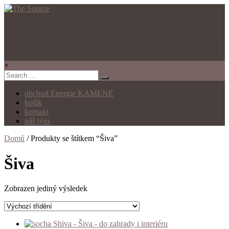
The Source
sochy a sošky do zahrad i interiérů, kamenné mísy, pítka pro ptáky
×
obchod Energie KAMENE
košík
kontakt
náš tým
Domů
/ Produkty se štítkem “Šiva”
Šiva
Zobrazen jediný výsledek