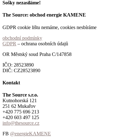
Sošky nezasíláme!
The Source: obchod energie KAMENE
GDPR cookie lištu nemáme, cookies nesbíráme
obchodní podmínky
GDPR
– ochrana osobních údajů
OR Městský soud Praha C/147858
IČO: 28523890
DIČ: CZ28523890
Kontakt
The Source s.r.o.
Kutnohorská 121
251 62 Mukařov
+420 775 696 213
+420 603 497 125
info@thesource.cz
FB
@energieKAMENE