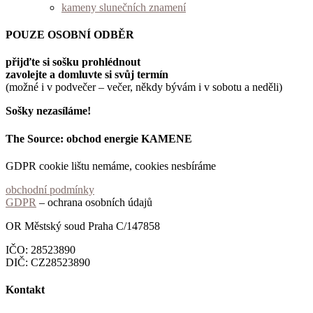
kameny slunečních znamení
POUZE OSOBNÍ ODBĚR
přijďte si sošku prohlédnout
zavolejte a domluvte si svůj termín
(možné i v podvečer – večer, někdy bývám i v sobotu a neděli)
Sošky nezasíláme!
The Source: obchod energie KAMENE
GDPR cookie lištu nemáme, cookies nesbíráme
obchodní podmínky
GDPR
– ochrana osobních údajů
OR Městský soud Praha C/147858
IČO: 28523890
DIČ: CZ28523890
Kontakt