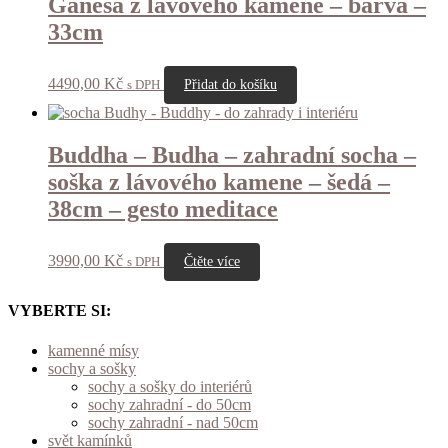
Ganéša z lávového kamene – barva –
33cm
4490,00
Kč
s DPH
Přidat do košíku
Buddha – Budha – zahradní socha –
soška z lávového kamene – šedá –
38cm – gesto meditace
3990,00
Kč
s DPH
Čtěte více
VYBERTE SI:
kamenné mísy
sochy a sošky
sochy a sošky do interiérů
sochy zahradní - do 50cm
sochy zahradní - nad 50cm
svět kamínků