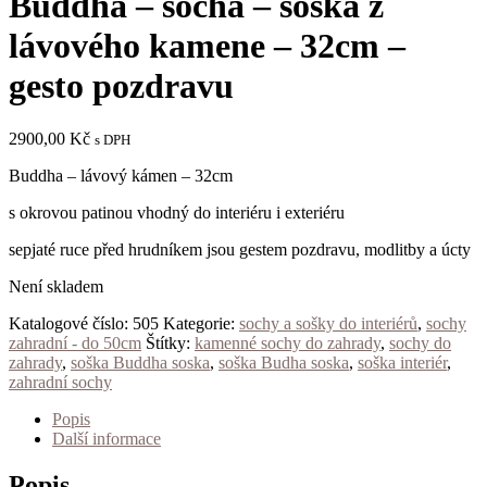
Buddha – socha – soška z
lávového kamene – 32cm –
gesto pozdravu
2900,00
Kč
s DPH
Buddha – lávový kámen – 32cm
s okrovou patinou vhodný do interiéru i exteriéru
sepjaté ruce před hrudníkem jsou gestem pozdravu, modlitby a úcty
Není skladem
Katalogové číslo:
505
Kategorie:
sochy a sošky do interiérů
,
sochy
zahradní - do 50cm
Štítky:
kamenné sochy do zahrady
,
sochy do
zahrady
,
soška Buddha soska
,
soška Budha soska
,
soška interiér
,
zahradní sochy
Popis
Další informace
Popis