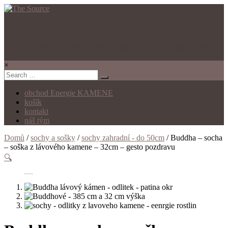
The Source
sochy a sošky do zahrad i interiérů, kamenné mísy, pítka pro ptáky
×
obchod Energie KAMENE
košík
kontakt
náš tým
Domů
/
sochy a sošky
/
sochy zahradní - do 50cm
/ Buddha – socha
– soška z lávového kamene – 32cm – gesto pozdravu
🔍