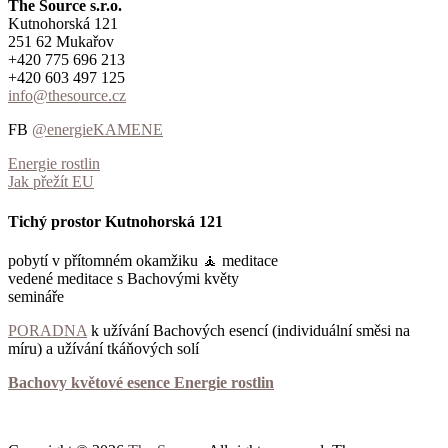
The Source s.r.o.
Kutnohorská 121
251 62 Mukařov
+420 775 696 213
+420 603 497 125
info@thesource.cz
FB
@energieKAMENE
Energie rostlin
Jak přežít EU
Tichý prostor Kutnohorská 121
pobytí v přítomném okamžiku 🧘 meditace
vedené meditace s Bachovými květy
semináře
PORADNA
k užívání Bachových esencí (individuální směsi na
míru) a užívání tkáňových solí
Bachovy květové esence Energie rostlin