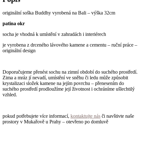
originální soška Buddhy vyrobená na Bali – výška 32cm
patina okr
socha je vhodná k umístění v zahradách i interiérech
je vyrobena z drceného lávového kamene a cementu – ruční práce –
originální design
Doporučujeme přenést sochu na zimní období do suchého prostředí.
Zima a mráz jí nevadí, umístění ve sněhu či ledu může způsobit
krystalizaci složek kamene na jejím povrchu – přenesením do
suchého prostředí prodloužíme její životnost i ochráníme ušlechtilý
vzhled.
pokud potřebujete více informací,
kontaktujte nás
či navštivte naše
prostory v Mukařově u Prahy – otevřeno po domluvě