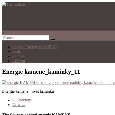
The Source
sochy a sošky do zahrad i interiérů, kamenné mísy, pítka pro ptáky
×
obchod Energie KAMENE
košík
kontakt
náš tým
Energie kamene_kaminky_11
Energie kamene – svět kamínků
← Previous
Next →
The Source: obchod energie KAMENE