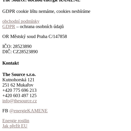
GDPR cookie lištu nemáme, cookies nesbíráme
obchodní podmínky
GDPR
– ochrana osobních údajů
OR Městský soud Praha C/147858
IČO: 28523890
DIČ: CZ28523890
Kontakt
The Source s.r.o.
Kutnohorská 121
251 62 Mukařov
+420 775 696 213
+420 603 497 125
info@thesource.cz
FB
@energieKAMENE
Energie rostlin
Jak přežít EU