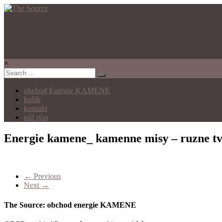
The Source
sochy a sošky do zahrad i interiérů, kamenné mísy, pítka pro ptáky
×
obchod Energie KAMENE
košík
kontakt
náš tým
Energie kamene_ kamenne misy – ruzne t
← Previous
Next →
The Source: obchod energie KAMENE