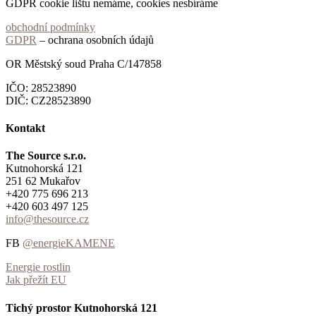
GDPR cookie lištu nemáme, cookies nesbíráme
obchodní podmínky
GDPR
– ochrana osobních údajů
OR Městský soud Praha C/147858
IČO: 28523890
DIČ: CZ28523890
Kontakt
The Source s.r.o.
Kutnohorská 121
251 62 Mukařov
+420 775 696 213
+420 603 497 125
info@thesource.cz
FB
@energieKAMENE
Energie rostlin
Jak přežít EU
Tichý prostor Kutnohorská 121